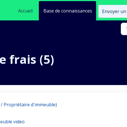
Accueil
Base de connaissances
Envoyer un 
 frais (5)
c / Propriétaire d'immeuble)
meuble video