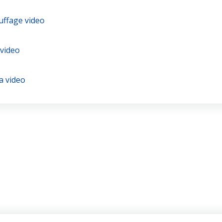
uffage video
 video
a video