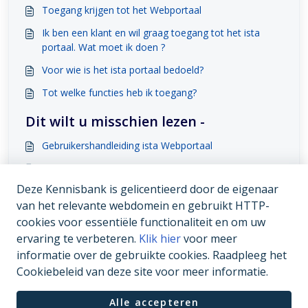
Toegang krijgen tot het Webportaal
Ik ben een klant en wil graag toegang tot het ista
portaal. Wat moet ik doen ?
Voor wie is het ista portaal bedoeld?
Tot welke functies heb ik toegang?
Dit wilt u misschien lezen -
Gebruikershandleiding ista Webportaal
Toegang krijgen tot het Webportaal
Deze Kennisbank is gelicentieerd door de eigenaar
Via welke platformen/toestellen kan de webportaal
van het relevante webdomein en gebruikt HTTP-
geraadpleegd worden?
cookies voor essentiële functionaliteit en om uw
Tot welke functies heb ik toegang?
ervaring te verbeteren.
Klik hier
voor meer
informatie over de gebruikte cookies. Raadpleeg het
Cookiebeleid van deze site voor meer informatie.
Alle accepteren