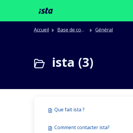
Passer au contenu principal
Accueil
Base de connaissances
Général
ista (3)
Que fait ista ?
Comment contacter ista?