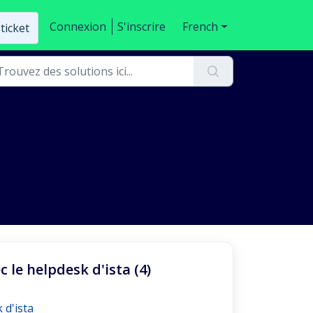
Connexion
S'inscrire
French
ticket
le helpdesk d'ista (4)
 d'ista