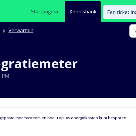
Startpagina
Kennisbank
Een ticket i
Verwarming - Integratiemeter (energiemeter)
egratiemeter
6 PM
toegepaste meetsysteem en hoe u op uw energiekosten kunt besparen.