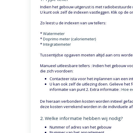
Indien het gebouw uitgerust is met radiobestuurd
U kunt ook zelf de indexen vastleggen. Klik op de 
Zo leest u de indexen van uw tellers:
*
Watermeter
*
Doprimo meter (caloriemeter)
*
Integratiemeter
Tussentijdse opgaven moeten altijd aan ons word
Manueel uitleesbare tellers : Indien het gebouw voor
die zich voordoen:
Contacteer ista voor het inplannen van een in
U kan ook zelf de uitlezing doen. Gelieve het f
informatie van punt 2. Extra informatie :
Hoe e
De hieraan verbonden kosten worden initieel gefac
deze kosten verrekend worden in de individuele a
2. Welke informatie hebben wij nodig?
Nummer of adres van het gebouw
Nummer van het appartement