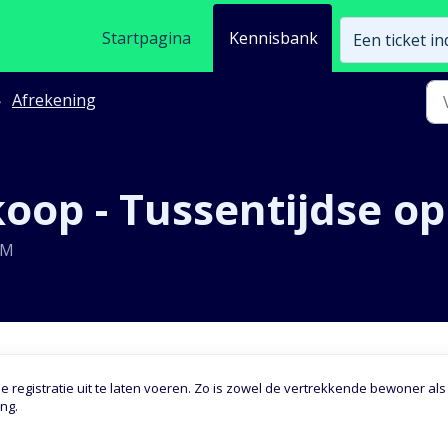
Startpagina
Kennisbank
Een ticket i
Afrekening
koop - Tussentijdse 
PM
dse registratie uit te laten voeren. Zo is zowel de vertrekkende bewoner als
ng.