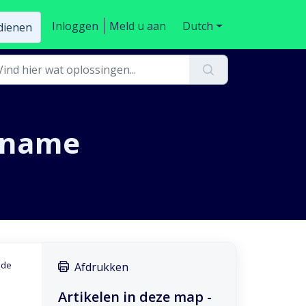
Inloggen
Meld u aan
Dutch
ndienen
opname
 de
Afdrukken
Artikelen in deze map -