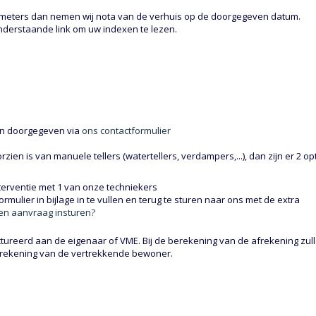
e meters dan nemen wij nota van de verhuis op de doorgegeven datum.
onderstaande link om uw indexen te lezen.
en doorgegeven via
ons contactformulier
zien is van manuele tellers (watertellers, verdampers,...), dan zijn er 2 op
terventie met 1 van onze techniekers
ormulier in bijlage in te vullen en terug te sturen naar ons met de extra
en aanvraag insturen?
tureerd aan de eigenaar of VME. Bij de berekening van de afrekening zul
frekening van de vertrekkende bewoner.